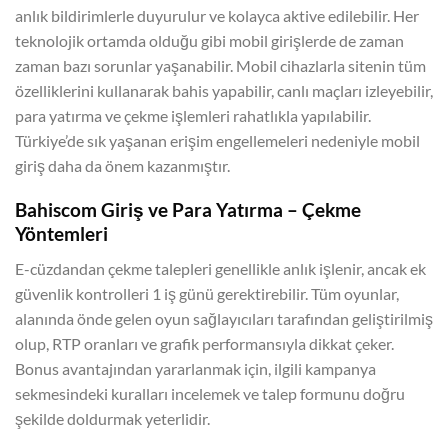
anlık bildirimlerle duyurulur ve kolayca aktive edilebilir. Her
teknolojik ortamda olduğu gibi mobil girişlerde de zaman
zaman bazı sorunlar yaşanabilir. Mobil cihazlarla sitenin tüm
özelliklerini kullanarak bahis yapabilir, canlı maçları izleyebilir,
para yatırma ve çekme işlemleri rahatlıkla yapılabilir.
Türkiye’de sık yaşanan erişim engellemeleri nedeniyle mobil
giriş daha da önem kazanmıştır.
Bahiscom Giriş ve Para Yatırma – Çekme
Yöntemleri
E-cüzdandan çekme talepleri genellikle anlık işlenir, ancak ek
güvenlik kontrolleri 1 iş günü gerektirebilir. Tüm oyunlar,
alanında önde gelen oyun sağlayıcıları tarafından geliştirilmiş
olup, RTP oranları ve grafik performansıyla dikkat çeker.
Bonus avantajından yararlanmak için, ilgili kampanya
sekmesindeki kuralları incelemek ve talep formunu doğru
şekilde doldurmak yeterlidir.