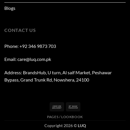
Blogs
CONTACT US
Phone: +92 346 9873 703
Email: care@luq.com.pk
Address: BrandsHub, U turn, Al saif Market, Peshawar
Bypass, Grand Trunk Rd, Nowshera, 24100
Cash
Bank
On
Transfer
PAGES / LOOKBOOK
Delivery
Copyright 2026 ©
LUQ