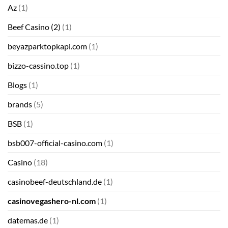
Az
(1)
Beef Casino (2)
(1)
beyazparktopkapi.com
(1)
bizzo-cassino.top
(1)
Blogs
(1)
brands
(5)
BSB
(1)
bsb007-official-casino.com
(1)
Casino
(18)
casinobeef-deutschland.de
(1)
casinovegashero-nl.com
(1)
datemas.de
(1)