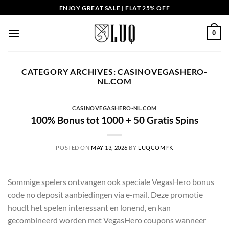
Skip
ENJOY GREAT SALE | FLAT 25% OFF
to
content
0
CATEGORY ARCHIVES:
CASINOVEGASHERO-
NL.COM
CASINOVEGASHERO-NL.COM
100% Bonus tot 1000 + 50 Gratis Spins
POSTED ON
MAY 13, 2026
BY
LUQCOMPK
Sommige spelers ontvangen ook speciale VegasHero bonus
code no deposit aanbiedingen via e-mail. Deze promotie
houdt het spelen interessant en lonend, en kan
gecombineerd worden met VegasHero coupons wanneer