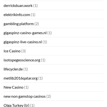
derrickduan.work
(1)
elektrikinfo.com
(1)
gambling platform
(2)
gigaspinz-casino-games.nl
(1)
gigaspinz-live-casino.nl
(1)
Ice Casino
(3)
isotopegeoscience.org
(1)
lifecycler.de
(1)
metlib2016qatar.org
(1)
New Casino
(1)
new non gamstop casinos
(2)
Olga Turkey (tr)
(1)