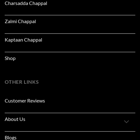
Charsadda Chappal
Zalmi Chappal
Kaptaan Chappal
Shop
OTHER LINKS
Customer Reviews
About Us
Blogs