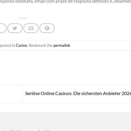
esposta imediata, email com prazo de resposta definido e, idealme
 posted in
Casino
. Bookmark the
permalink
.
Seriöse Online Casinos: Die sichersten Anbieter 202