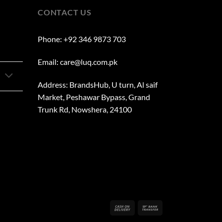
CONTACT US
Phone: +92 346 9873 703
Email: care@luq.com.pk
Address: BrandsHub, U turn, Al saif
Market, Peshawar Bypass, Grand
Trunk Rd, Nowshera, 24100
Cash
Bank
On
Transfer