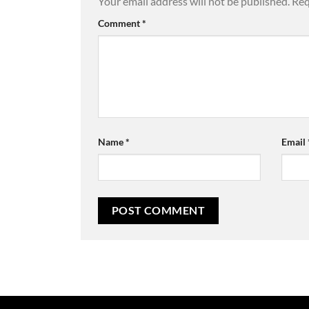
Your email address will not be published.
Req
Comment
*
Name
*
Email