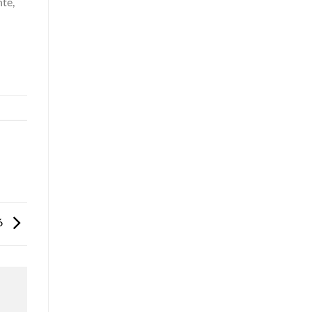
nte,
6